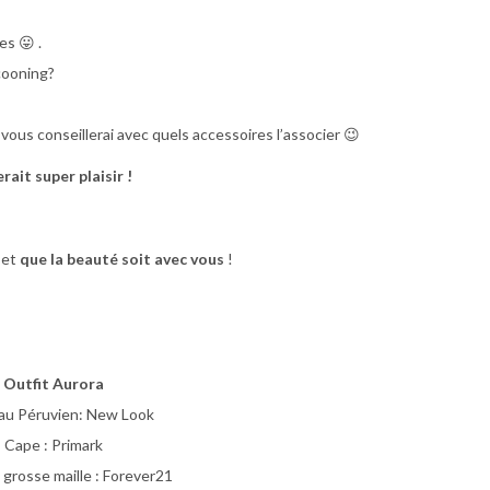
es 😛 .
cooning?
vous conseillerai avec quels accessoires l’associer 😉
ait super plaisir !
 et
que la beauté soit avec vous
!
Outfit Aurora
u Péruvien: New Look
Cape : Primark
 grosse maille : Forever21