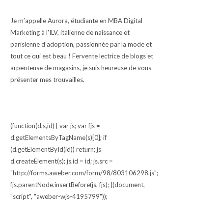
Je m’appelle Aurora, étudiante en MBA Digital
Marketing à l'ILV, italienne de naissance et
parisienne d’adoption, passionnée par la mode et
tout ce qui est beau ! Fervente lectrice de blogs et
arpenteuse de magasins, je suis heureuse de vous
présenter mes trouvailles.
(function(d,s,id) { var js; var fjs =
d.getElementsByTagName(s)[0]; if
(d.getElementById(id)) return; js =
d.createElement(s); js.id = id; js.src =
"http://forms.aweber.com/form/98/803106298.js";
fjs.parentNode.insertBefore(js, fjs); }(document,
"script", "aweber-wjs-4195799"));