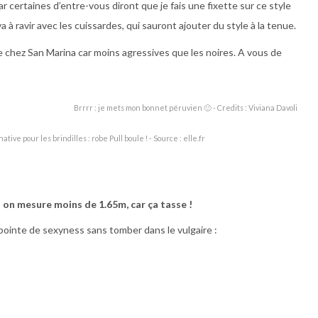
car certaines d’entre-vous diront que je fais une fixette sur ce style
va à ravir avec les cuissardes, qui sauront ajouter du style à la tenue.
de chez San Marina car moins agressives que les noires. A vous de
Brrrr : je mets mon bonnet péruvien 🙂 - Credits : Viviana Davoli
ative pour les brindilles : robe Pull boule ! - Source : elle.fr
i on mesure moins de 1.65m, car ça tasse !
pointe de sexyness sans tomber dans le vulgaire :