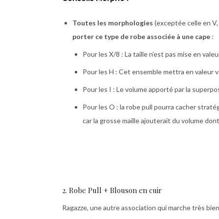
Toutes les morphologies
(exceptée celle en V, 
porter ce type de robe associée à une cape
:
Pour les X/8 : La taille n’est pas mise en val
Pour les H : Cet ensemble mettra en valeur v
Pour les I : Le volume apporté par la superpos
Pour les O : la robe pull pourra cacher straté
car la grosse maille ajouterait du volume dont
2. Robe Pull + Blouson en cuir
Ragazze, une autre association qui marche très bien,