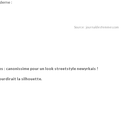
derne :
Source : journaldesfemmes.com
ines : canonissime pour un look streetstyle newyrkais !
ourdirait la silhouette.