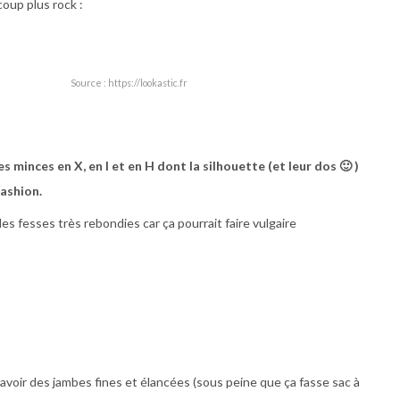
oup plus rock :
Source : https://lookastic.fr
 minces en X, en I et en H dont la silhouette (et leur dos 🙂 )
fashion.
des fesses très rebondies car ça pourrait faire vulgaire
faut avoir des jambes fines et élancées (sous peine que ça fasse sac à