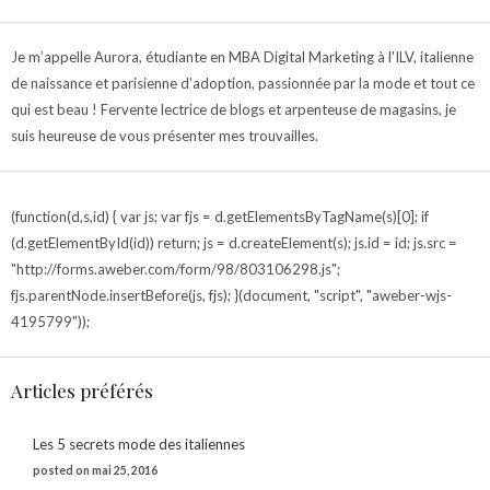
Je m’appelle Aurora, étudiante en MBA Digital Marketing à l'ILV, italienne
de naissance et parisienne d’adoption, passionnée par la mode et tout ce
qui est beau ! Fervente lectrice de blogs et arpenteuse de magasins, je
suis heureuse de vous présenter mes trouvailles.
(function(d,s,id) { var js; var fjs = d.getElementsByTagName(s)[0]; if
(d.getElementById(id)) return; js = d.createElement(s); js.id = id; js.src =
"http://forms.aweber.com/form/98/803106298.js";
fjs.parentNode.insertBefore(js, fjs); }(document, "script", "aweber-wjs-
4195799"));
Articles préférés
Les 5 secrets mode des italiennes
posted on mai 25, 2016