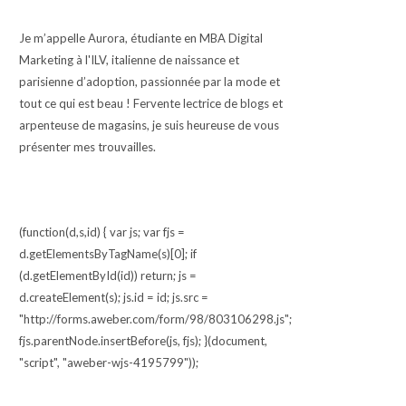
Je m’appelle Aurora, étudiante en MBA Digital
Marketing à l'ILV, italienne de naissance et
parisienne d’adoption, passionnée par la mode et
tout ce qui est beau ! Fervente lectrice de blogs et
arpenteuse de magasins, je suis heureuse de vous
présenter mes trouvailles.
(function(d,s,id) { var js; var fjs =
d.getElementsByTagName(s)[0]; if
(d.getElementById(id)) return; js =
d.createElement(s); js.id = id; js.src =
"http://forms.aweber.com/form/98/803106298.js";
fjs.parentNode.insertBefore(js, fjs); }(document,
"script", "aweber-wjs-4195799"));