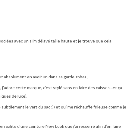
ssociées avec un slim délavé taille haute et je trouve que cela
 faut absolument en avoir un dans sa garde-robe) ,
, j’adore cette marque, c’est stylé sans en faire des caisses…et ça
iques de luxe),
 subtilement le vert du sac :)) et qui me réchauffe frileuse comme je
 en réalité d’une ceinture New Look que j’ai resserré afin d’en faire