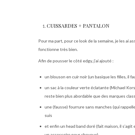
CUISSARDES + PANTALON
Pour ma part, pour ce look de la semaine, je les ai a
fonctionne très bien.
Afin de pousser le côté edgy, j’ai ajouté :
un blouson en cuir noir (un basique les filles, il
un sac à la couleur verte éclatante (Michael Kors
reste bien plus abordable que des marques class
une (fausse) fourrure sans manches (qui rappelle
suis
et enfin un head band doré (fait maison, il s’agit
un accessoire pour cheveux).