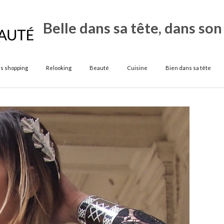
Belle dans sa tête, dans son
s shopping
Relooking
Beauté
Cuisine
Bien dans sa tête
Conse
shop
Mod
27
avril
2016