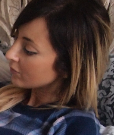
Beau
15
avril
2016