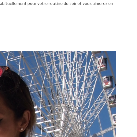
abituellement pour votre routine du soir et vous aimerez en
Looks
la
sema
Mod
7
avril
2016