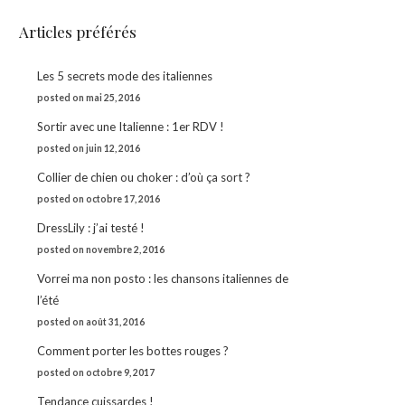
Articles préférés
Les 5 secrets mode des italiennes
posted on mai 25, 2016
Sortir avec une Italienne : 1er RDV !
posted on juin 12, 2016
Collier de chien ou choker : d’où ça sort ?
posted on octobre 17, 2016
DressLily : j’ai testé !
posted on novembre 2, 2016
Vorrei ma non posto : les chansons italiennes de
l’été
posted on août 31, 2016
Comment porter les bottes rouges ?
té
,
posted on octobre 9, 2017
ils
Tendance cuissardes !