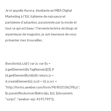
Je m’appelle Aurora, étudiante en MBA Digital
Marketing à l'ILV, italienne de naissance et
parisienne d’adoption, passionnée par la mode et
tout ce qui est beau ! Fervente lectrice de blogs et
arpenteuse de magasins, je suis heureuse de vous
présenter mes trouvailles.
(function(d,s,id) { var js; var fjs =
d.getElementsByTagName(s)[0]; if
(d.getElementById(id)) return; js =
d.createElement(s); js.id = id; js.src =
"http://forms.aweber.com/form/98/803106298.js";
fjs.parentNode.insertBefore(js, fjs); }(document,
"script", "aweber-wjs-4195799"));