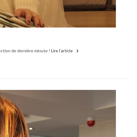
ection de dernière minute !
Lire l’article
Conse
shop
Mod
7
déce