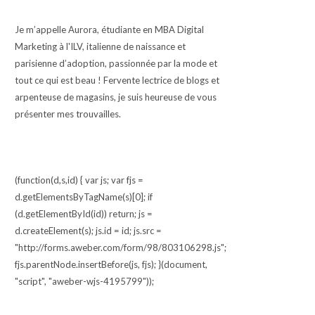
Je m’appelle Aurora, étudiante en MBA Digital
Marketing à l'ILV, italienne de naissance et
parisienne d’adoption, passionnée par la mode et
tout ce qui est beau ! Fervente lectrice de blogs et
arpenteuse de magasins, je suis heureuse de vous
présenter mes trouvailles.
(function(d,s,id) { var js; var fjs =
d.getElementsByTagName(s)[0]; if
(d.getElementById(id)) return; js =
d.createElement(s); js.id = id; js.src =
"http://forms.aweber.com/form/98/803106298.js";
fjs.parentNode.insertBefore(js, fjs); }(document,
"script", "aweber-wjs-4195799"));