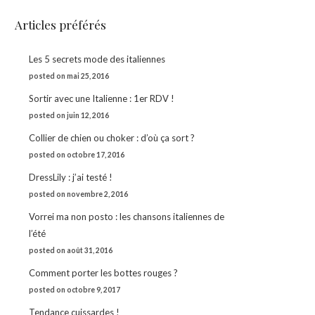
Articles préférés
Les 5 secrets mode des italiennes
posted on mai 25, 2016
Sortir avec une Italienne : 1er RDV !
posted on juin 12, 2016
Collier de chien ou choker : d’où ça sort ?
posted on octobre 17, 2016
DressLily : j’ai testé !
posted on novembre 2, 2016
ils
Vorrei ma non posto : les chansons italiennes de
ping
,
l’été
e
posted on août 31, 2016
Comment porter les bottes rouges ?
posted on octobre 9, 2017
mbre
Tendance cuissardes !