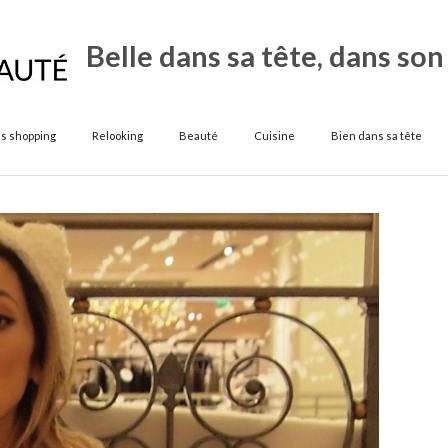
Belle dans sa tête, dans son
s shopping
Relooking
Beauté
Cuisine
Bien dans sa tête
Conse
shop
Mod
2
déce
2016