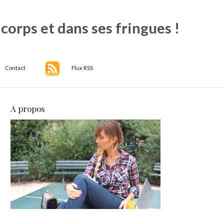
 corps et dans ses fringues !
Contact
Flux RSS
A propos
ils
ping
,
e
0
mbre