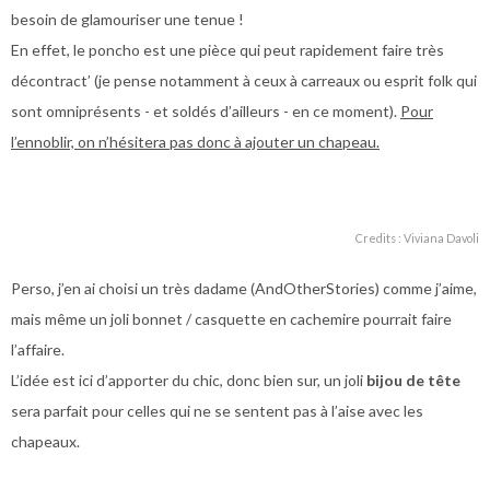
besoin de glamouriser une tenue !
En effet, le poncho est une pièce qui peut rapidement faire très
décontract’ (je pense notamment à ceux à carreaux ou esprit folk qui
sont omniprésents - et soldés d’ailleurs - en ce moment).
Pour
l’ennoblir, on n’hésitera pas donc à ajouter un chapeau.
Credits : Viviana Davoli
Perso, j’en ai choisi un très dadame (AndOtherStories) comme j’aime,
mais même un joli bonnet / casquette en cachemire pourrait faire
l’affaire.
L’idée est ici d’apporter du chic, donc bien sur, un joli
bijou de tête
sera parfait pour celles qui ne se sentent pas à l’aise avec les
chapeaux.