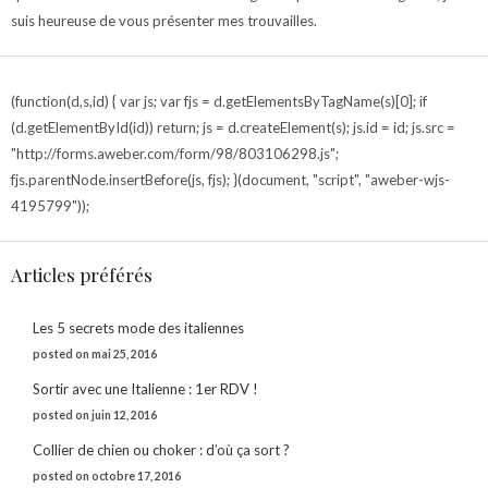
suis heureuse de vous présenter mes trouvailles.
(function(d,s,id) { var js; var fjs = d.getElementsByTagName(s)[0]; if
(d.getElementById(id)) return; js = d.createElement(s); js.id = id; js.src =
"http://forms.aweber.com/form/98/803106298.js";
fjs.parentNode.insertBefore(js, fjs); }(document, "script", "aweber-wjs-
4195799"));
Articles préférés
Les 5 secrets mode des italiennes
posted on mai 25, 2016
Sortir avec une Italienne : 1er RDV !
posted on juin 12, 2016
Collier de chien ou choker : d’où ça sort ?
posted on octobre 17, 2016