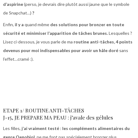
d’aspirine
(perso, je devrais dire plutôt aussi jaune que le symbole
de Snapchat…)
?
Enfin,
il y a
quand même
des solutions pour bronzer en toute
sécurité et minimiser l’apparition de tâches brunes.
Lesquelles ?
Lisez ci-dessous, je vous parle de ma
routine anti-tâches, 4 points
devenus pour moi indispensables pour avoir un hâle doré
sans
l’effet…cramé :).
ETAPE 1/ ROUTINE ANTI-TÂCHES
J-15, JE PREPARE MA PEAU : j’avale des gélules
Les filles,
j’ai vraiment testé
:
les compléments alimentaires du
genre Oenobiol,
ne me font pas spécialement bronzer plus