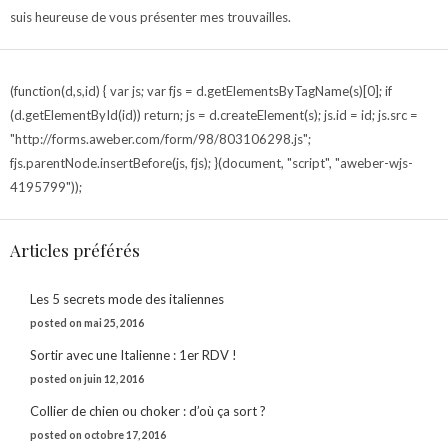
suis heureuse de vous présenter mes trouvailles.
(function(d,s,id) { var js; var fjs = d.getElementsByTagName(s)[0]; if
(d.getElementById(id)) return; js = d.createElement(s); js.id = id; js.src =
"http://forms.aweber.com/form/98/803106298.js";
fjs.parentNode.insertBefore(js, fjs); }(document, "script", "aweber-wjs-
4195799"));
Articles préférés
Les 5 secrets mode des italiennes
posted on mai 25, 2016
Sortir avec une Italienne : 1er RDV !
posted on juin 12, 2016
Collier de chien ou choker : d’où ça sort ?
posted on octobre 17, 2016