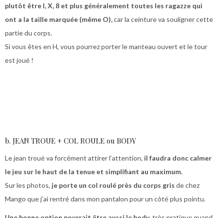
plutôt être I, X, 8 et plus généralement toutes les ragazze qui
ont a la taille marquée (même O),
car la ceinture va souligner cette
partie du corps.
Si vous êtes en H, vous pourrez porter le manteau ouvert et le tour
est joué !
b. JEAN TROUE + COL ROULE ou BODY
Le jean troué va forcément attirer l’attention,
il faudra donc calmer
le jeu sur le haut de la tenue et simplifiant au maximum
.
Sur les photos,
je porte un col roulé près du corps gris
de chez
Mango que j’ai rentré dans mon pantalon pour un côté plus pointu.
Une bonne option pourrait être aussi le body
, très pratique quand