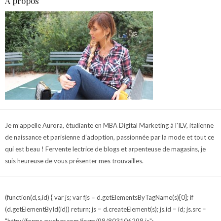
A propos
Je m’appelle Aurora, étudiante en MBA Digital Marketing à l'ILV, italienne
de naissance et parisienne d’adoption, passionnée par la mode et tout ce
qui est beau ! Fervente lectrice de blogs et arpenteuse de magasins, je
suis heureuse de vous présenter mes trouvailles.
(function(d,s,id) { var js; var fjs = d.getElementsByTagName(s)[0]; if
(d.getElementById(id)) return; js = d.createElement(s); js.id = id; js.src =