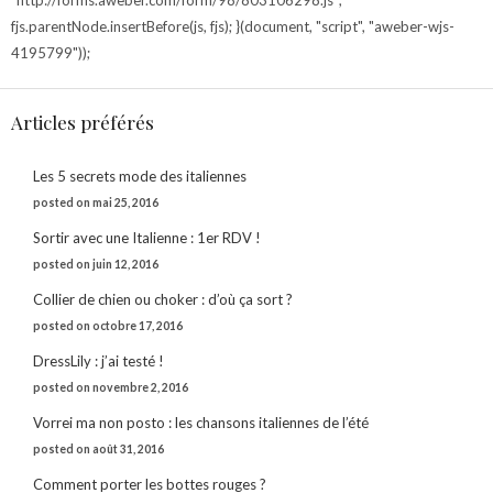
"http://forms.aweber.com/form/98/803106298.js";
fjs.parentNode.insertBefore(js, fjs); }(document, "script", "aweber-wjs-
4195799"));
Articles préférés
Les 5 secrets mode des italiennes
posted on mai 25, 2016
Sortir avec une Italienne : 1er RDV !
posted on juin 12, 2016
Collier de chien ou choker : d’où ça sort ?
posted on octobre 17, 2016
DressLily : j’ai testé !
posted on novembre 2, 2016
Vorrei ma non posto : les chansons italiennes de l’été
posted on août 31, 2016
Comment porter les bottes rouges ?