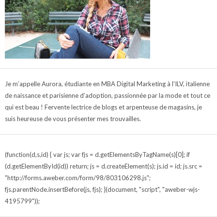
Je m’appelle Aurora, étudiante en MBA Digital Marketing à l'ILV, italienne
de naissance et parisienne d’adoption, passionnée par la mode et tout ce
qui est beau ! Fervente lectrice de blogs et arpenteuse de magasins, je
suis heureuse de vous présenter mes trouvailles.
(function(d,s,id) { var js; var fjs = d.getElementsByTagName(s)[0]; if
(d.getElementById(id)) return; js = d.createElement(s); js.id = id; js.src =
"http://forms.aweber.com/form/98/803106298.js";
fjs.parentNode.insertBefore(js, fjs); }(document, "script", "aweber-wjs-
4195799"));