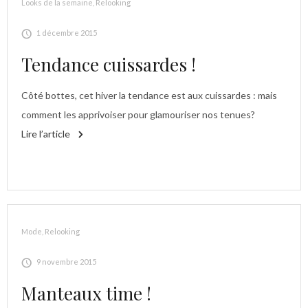
Looks de la semaine
,
Relooking
1 décembre 2015
Tendance cuissardes !
Côté bottes, cet hiver la tendance est aux cuissardes : mais
comment les apprivoiser pour glamouriser nos tenues?
Lire l’article
Mode
,
Relooking
9 novembre 2015
Manteaux time !