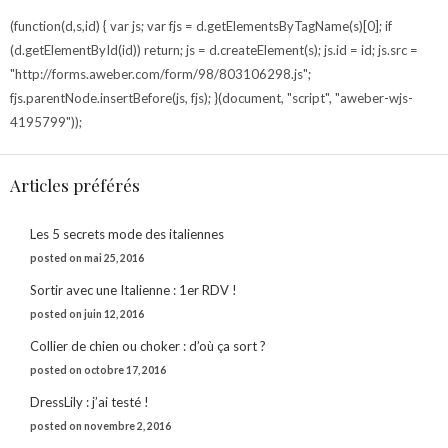
(function(d,s,id) { var js; var fjs = d.getElementsByTagName(s)[0]; if
(d.getElementById(id)) return; js = d.createElement(s); js.id = id; js.src =
"http://forms.aweber.com/form/98/803106298.js";
fjs.parentNode.insertBefore(js, fjs); }(document, "script", "aweber-wjs-
4195799"));
Articles préférés
Les 5 secrets mode des italiennes
posted on mai 25, 2016
Sortir avec une Italienne : 1er RDV !
posted on juin 12, 2016
Collier de chien ou choker : d’où ça sort ?
posted on octobre 17, 2016
DressLily : j’ai testé !
posted on novembre 2, 2016