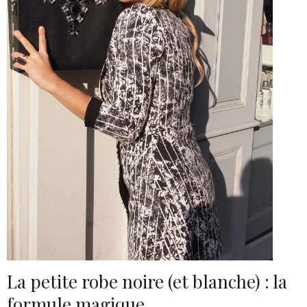
2
La petite robe noire (et blanche) : la
formule magique