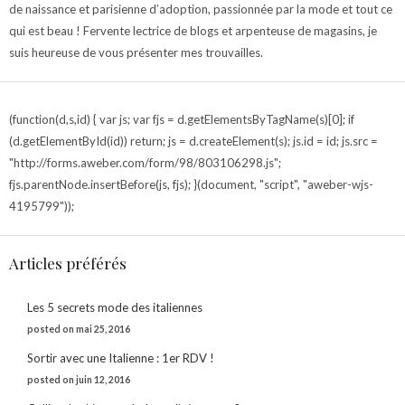
de naissance et parisienne d’adoption, passionnée par la mode et tout ce
qui est beau ! Fervente lectrice de blogs et arpenteuse de magasins, je
suis heureuse de vous présenter mes trouvailles.
(function(d,s,id) { var js; var fjs = d.getElementsByTagName(s)[0]; if
(d.getElementById(id)) return; js = d.createElement(s); js.id = id; js.src =
"http://forms.aweber.com/form/98/803106298.js";
fjs.parentNode.insertBefore(js, fjs); }(document, "script", "aweber-wjs-
4195799"));
Articles préférés
Les 5 secrets mode des italiennes
posted on mai 25, 2016
Sortir avec une Italienne : 1er RDV !
posted on juin 12, 2016