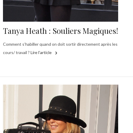
Tanya Heath : Souliers Magiques!
Comment s’habiller quand on doit sortir directement après les
cours/ travail ?
Lire l’article
L
la
s
R
n